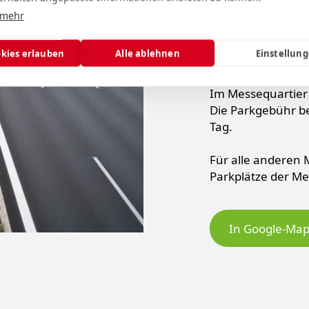
Aus Norditalien und Ö
 mehr
A 14/E 60 bis zur
der A 14/E 60.
okies erlauben
Alle ablehnen
Einstellun
Parkmöglichkeiten
Im Messequartier
Die Parkgebühr be
Tag.
Für alle anderen
Parkplätze der Me
In Google-Map