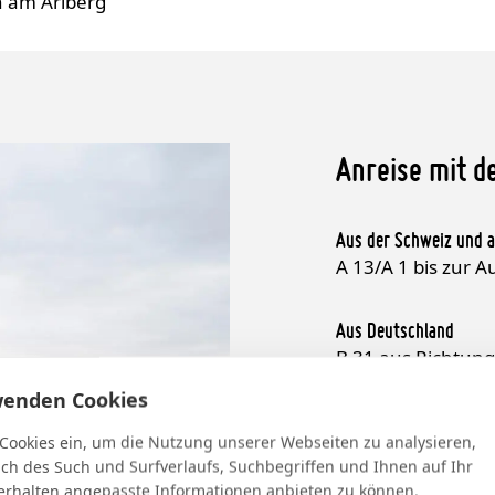
n am Arlberg
Anreise mit 
Aus der Schweiz und a
A 13/A 1 bis zur 
Aus Deutschland
B 31 aus Richtung
Dornbirn West (ehm
wenden Cookies
München/Ulm, A 1
(ehm. Süd - Exit 18
 Cookies ein, um die Nutzung unserer Webseiten zu analysieren,
ich des Such und Surfverlaufs, Suchbegriffen und Ihnen auf Ihr
rhalten angepasste Informationen anbieten zu können.