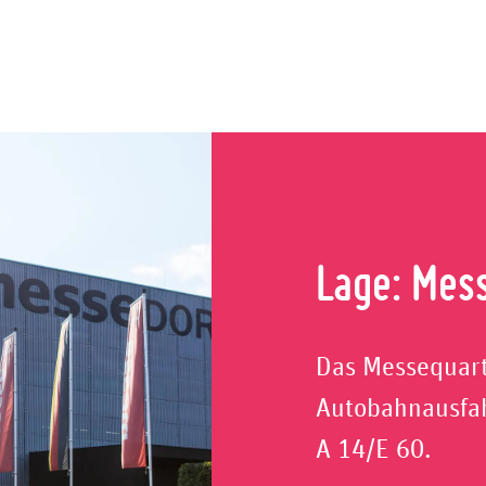
Lage: Mes
Das Messequarti
Autobahnausfah
A 14/E 60.