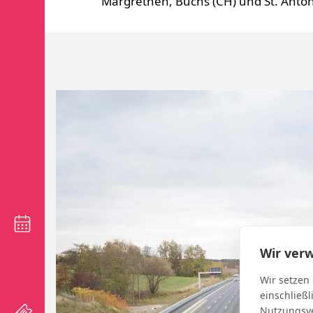
Margrethen, Buchs (CH) und St. Anto
Wir ver
Wir setzen
einschließl
Nutzungsve